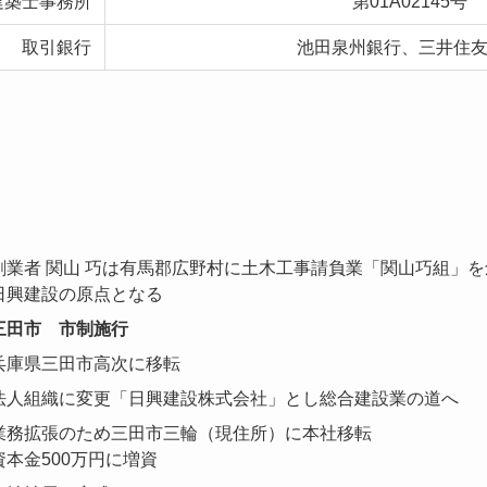
建築士事務所
第01A02145号
取引銀行
池田泉州銀行、三井住
創業者 関山 巧は有馬郡広野村に土木工事請負業「関山巧組」を
日興建設の原点となる
三田市 市制施行
兵庫県三田市高次に移転
法人組織に変更「日興建設株式会社」とし総合建設業の道へ
業務拡張のため三田市三輪（現住所）に本社移転
資本金500万円に増資