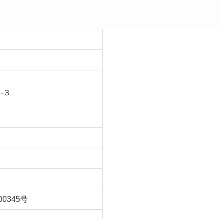
-３
）
0345号