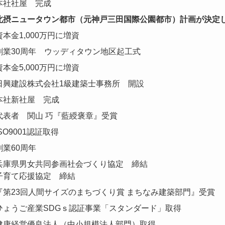
本社社屋 完成
北摂ニュータウン都市（元神戸三田国際公園都市）計画が決定
資本金1,000万円に増資
創業30周年 ウッディタウン地区起工式
資本金5,000万円に増資
日興建設株式会社1級建築士事務所 開設
本社新社屋 完成
代表者 関山 巧『藍綬褒章』受賞
ISO9001認証取得
創業60周年
兵庫県男女共同参画社会づくり協定 締結
子育て応援協定 締結
『第23回人間サイズのまちづくり賞 まちなみ建築部門』受賞
ひょうご産業SDGｓ認証事業「スタンダード」取得
健康経営優良法人（中小規模法人部門）取得