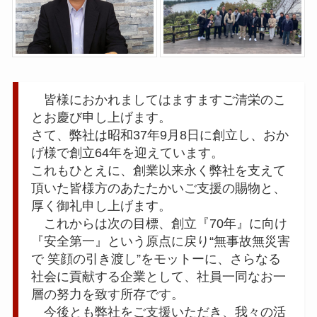
皆様におかれましてはますますご清栄のこ
とお慶び申し上げます。
さて、弊社は昭和37年9月8日に創立し、おか
げ様で創立64年を迎えています。
これもひとえに、創業以来永く弊社を支えて
頂いた皆様方のあたたかいご支援の賜物と、
厚く御礼申し上げます。
これからは次の目標、創立『70年』に向け
『安全第一』という原点に戻り“無事故無災害
で 笑顔の引き渡し”をモットーに、さらなる
社会に貢献する企業として、社員一同なお一
層の努力を致す所存です。
今後とも弊社をご支援いただき、我々の活