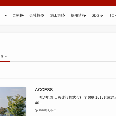
ご挨拶
会社概要
施工実績
採用情報
SDGｓ
TOP
ag –
ACCESS
周辺地図 日興建設株式会社 〒669-1513兵庫県三田
46...
2026年2月4日