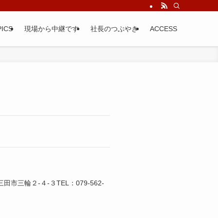
ICS
現場から中継です
社長のつぶやき
ACCESS
市三輪２-４-３TEL：079-562-