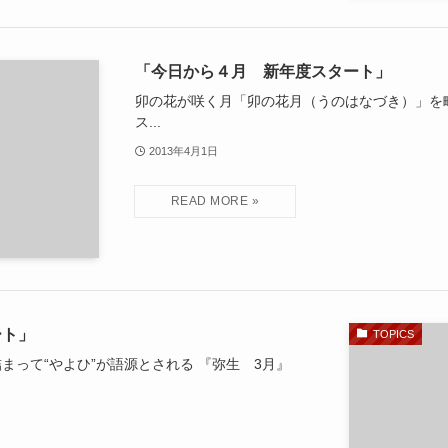
「今日から４月 新年度スタート」
卯の花が咲く月「卯の花月（うのはなづき）」を略
ス...
2013年4月1日
ート」
TOPICS
まって“やよひ”が語源とされる 『弥生 3月』