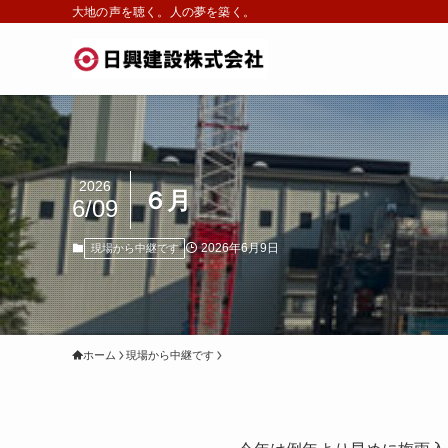
大地の声を聴く。人の夢を築く。
2026
６月
6/09
2026年6月9日
現場から中継です
ホーム
現場から中継です