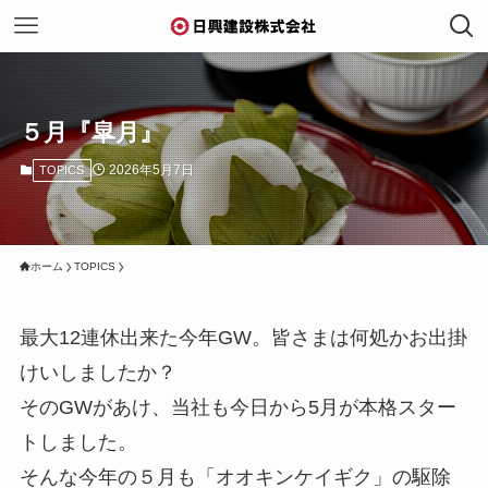
５月『皐月』
2026年5月7日
TOPICS
ホーム
TOPICS
最大12連休出来た今年GW。皆さまは何処かお出掛
けいしましたか？
そのGWがあけ、当社も今日から5月が本格スター
トしました。
そんな今年の５月も「オオキンケイギク」の駆除