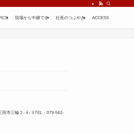
ICS
現場から中継です
社長のつぶやき
ACCESS
市三輪２-４-３TEL：079-562-